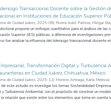
desde la fundación de las universidades ha sido fundamentalment
 últimos años se consideran a las universidades no solamente com
Liderazgo Transaccional Docente sobre la Gestión d
e la investigación tanto científica como práctica, enmarcada en 
acional en Instituciones de Educación Superior Pú
estigación busca encontrar la relación entre las variables (IO, GC,
ma de Ciudad Juárez
,
2025-08
)
Rivera Auld, Patricia
;
Melgar Bay
os momentos del tiempo cuando entraron a sus cuerpos académic
doctoral propone un enfoque cuantitativo para el análisis de la
ión, para así poder identificar el cambio organizacional.
cación Superior (IES) públicas, a diferencia de investigaciones 
tivo fue analizar la influencia del liderazgo transaccional docente 
al en IES públicas de Ciudad Juárez, Chihuahua. Se adoptó un dise
mpleó la técnica de ecuaciones estructurales basada en mínimos 
s actualizadas para la validación de modelos, conforme a Hair (
completo de tres instituciones: Universidad Autónoma de Ciudad 
Empresarial, Transformación Digital y Turbulencia
ersidad Autónoma de Chihuahua. Para la recolección de datos se u
tauranteras en Ciudad Juárez, Chihuahua, México
ip Questionnaire (Bass y Avolio, 2000) para medir liderazgo trans
ma de Ciudad Juárez
,
2025-12
)
Moreno Arteaga, Karla Melissa
;
017) para la gestión del conocimiento, y el Denison Organization
o de este estudio es investigar los temas Sostenibilidad Empresar
 cultura organizacional. Los resultados evidencian una relación sig
l y Turbulencia Ambiental, con el propósito de construir un model
stión del conocimiento, así como un efecto positivo del liderazgo s
e la relación que existe entre los elementos que toma en cuenta 
ión del conocimiento.
e Transformación Digital para hacer frente a los cambios tecnoló
el entorno externo (Turbulencia Ambiental) y que contribuyen a 