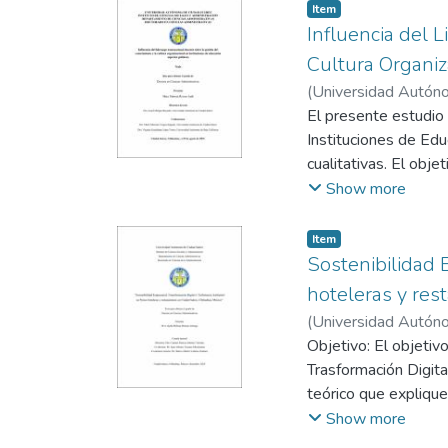
que su razón de ser 
Item
Sin embargo, en los
Influencia del 
conocimiento mediant
Cultura Organiz
por ello que esta inv
(
Universidad Autóno
investigadores en d
El presente estudio 
instrumento de medic
Instituciones de Edu
cualitativas. El obje
cultura organizacion
Show more
transversal, y se e
incorporando métrica
Item
docentes de tiempo 
Sostenibilidad 
Ciudad Juárez y Univ
hoteleras y res
Multifactor Leadersh
(
Universidad Autóno
Argueta y Jiménez (2
Objetivo: El objetiv
2015) para evaluar la
Trasformación Digita
transaccional y la ge
teórico que expliqu
mediado por la gest
como herramientas d
Show more
que se presentan en 