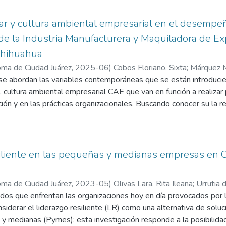
ble.
stenibilidad Empresarial está fundamentada por la Teoría del Tri
ar y cultura ambiental empresarial en el desempe
ottom Line; por su parte, la Transformación Digital se basa en la 
de la Industria Manufacturera y Maquiladora de E
inámicas; y la Turbulencia Ambiental se sustenta con la Teoría d
Chihuahua
ma de Ciudad Juárez
,
2025-06
)
Cobos Floriano, Sixta
;
Márquez M
gía adoptada para esta investigación es un diseño mixto explica
 se abordan las variables contemporáneas que se están introducie
 primarios utilizando un enfoque cuantitativo con diseño no
, cultura ambiental empresarial CAE que van en función a realizar
acional y transversal; y un enfoque cualitativo con un diseño basa
ón y en las prácticas organizacionales. Buscando conocer su la 
menéutica. La unidad de análisis en la parte cuantitativa son e
las organizaciones de la Industria Manufacturera y Maquiladora d
strativos, excepto gerentes o propietarios, de Pymes hoteleras y
dad Juárez, Chihuahua; y para la parte cualitativa se integra
establece la problemática del porque realizar la investigación, la j
gerentes o propietarios de las empresas mencionadas anteriorm
stigación. El capítulo dos se conformado por marco epistemológic
siliente en las pequeñas y medianas empresas en 
os se utilizó la encuesta (on-line y formato impreso) y la entrevis
tual del lugar del estudio.
sarrolló el capítulo tres que aborda método utilizado, el instrume
ma de Ciudad Juárez
,
2023-05
)
Olivas Lara, Rita Ileana
;
Urrutia 
ítulo cuatro se plasmaron los resultados obtenidos cuantitativos y 
elma
os que enfrentan las organizaciones hoy en día provocados por las 
;
Díaz Acevedo, Natalie Berenice
estras la discusión de los resultados y la comparación y argument
siderar el liderazgo resiliente (LR) como una alternativa de soluc
nte realizar una conclusión de los hallazgos, limitaciones y recome
medianas (Pymes); esta investigación responde a la posibilidad d