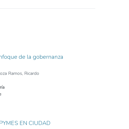
enfoque de la gobernanza
oza Ramos, Ricardo
ría
e
idad,
 urbana.
úblico. A
IPYMES EN CIUDAD