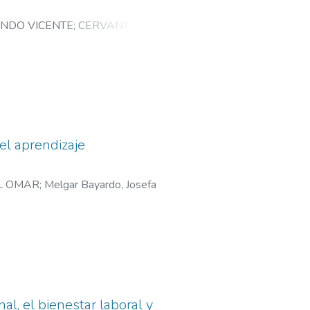
aciones
NDO VICENTE
;
CERVANTES
pción del
o,
cepción
tiva, la
o
el aprendizaje
te público
L OMAR
;
Melgar Bayardo, Josefa
lidad
erizos.
al, el bienestar laboral y