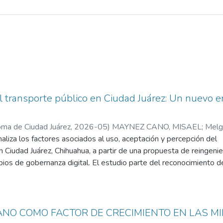
l transporte público en Ciudad Juárez: Un nuevo 
ma de Ciudad Juárez
,
2026-05
)
MAYNEZ CANO, MISAEL
;
Melg
naliza los factores asociados al uso, aceptación y percepción del
n Ciudad Juárez, Chihuahua, a partir de una propuesta de reingenie
pios de gobernanza digital. El estudio parte del reconocimiento d
urales relacionadas con baja calidad percibida, limitada accesibil
 escasa integración tecnológica dentro del sistema de movilidad
se adopta un enfoque cuantitativo, transversal y de alcance
 en encuestas aplicadas a usuarios y no usuarios del transporte p
NO COMO FACTOR DE CRECIMIENTO EN LAS M
ión recopilada, se construyen índices de calidad, accesibilidad y