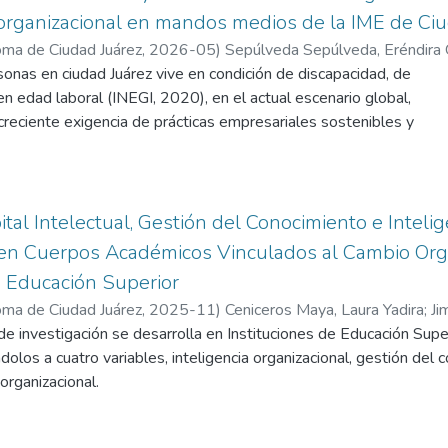
e, 2024; Dzenopoljac et al., 2024; Wang et al., 2024). Desde
organizacional en mandos medios de la IME de Ciu
 presente investigación tuvo como objetivo general identificar la
ma de Ciudad Juárez
,
2026-05
)
Sepúlveda Sepúlveda, Eréndira
rendizaje de explotación y el aprendizaje de exploración con el
onas en ciudad Juárez vive en condición de discapacidad, de
ional y la transferencia de la información.
n edad laboral (INEGI, 2020), en el actual escenario global,
ca inicial partió de que ambas dimensiones del aprendizaje
 creciente exigencia de prácticas empresariales sostenibles y
ontribuir, aunque con distinta intensidad, al fortalecimiento del
bles, la inclusión laboral de personas en condición de
cional y de las condiciones que favorecen la transferencia de
uye un eje central en la agenda de la Responsabilidad Social
 expectativa encuentra respaldo en la literatura que ha mostrado
-Chaves, 2016).
xplotación pueden ser analizadas como dimensiones
nte un imperativo ético, la inclusión laboral se configura
ital Intelectual, Gestión del Conocimiento e Inteli
la ambidestreza organizacional y que ambas tienen efectos
tégico que impacta en la cultura organizacional, el bienestar
 en Cuerpos Académicos Vinculados al Cambio Org
istintas formas de desempeño y desarrollo organizacional (He y
iso organizacional de los trabajadores (Radziwill, 2024).
et al., 2006).
e Educación Superior
ma de Ciudad Juárez
,
2025-11
)
Ceniceros Maya, Laura Yadira
;
Ji
de investigación se desarrolla en Instituciones de Educación Sup
olos a cuatro variables, inteligencia organizacional, gestión del 
organizacional.
ión con otras organizaciones que existen en los mercados y desar
e de gestión hacia la investigación porque se han enfocado más e