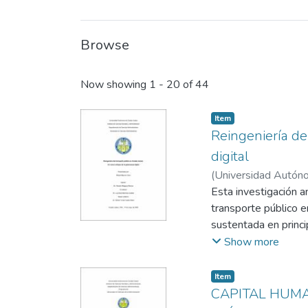
Browse
Recent Submissions
Now showing
1 - 20 of 44
Item
Reingeniería de
digital
(
Universidad Autóno
Esta investigación a
transporte público e
sustentada en princi
problemáticas estruct
Show more
rezagos operativos y
Metodológicamente, 
Item
asociacional, basado
CAPITAL HUMA
partir de la informac