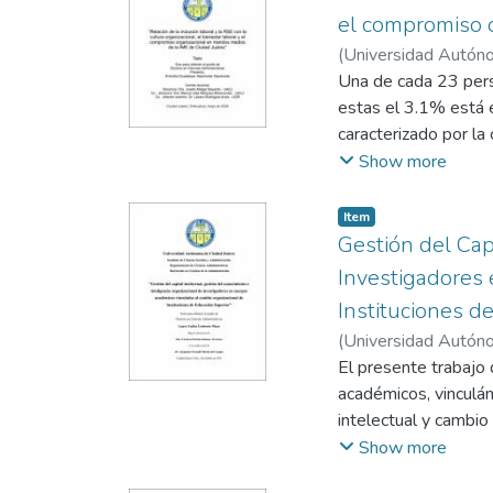
organización (Argot
el compromiso 
esta perspectiva, la
(
Universidad Autóno
relación entre el ap
Josefa
Una de cada 23 pers
aprendizaje organizac
estas el 3.1% está e
La expectativa teóri
caracterizado por la
ambidiestro podrían c
socialmente responsa
Show more
aprendizaje organiza
discapacidad constit
la información. Esta
Empresarial (Vargas
Item
que exploración y e
Lejos de ser únicame
Gestión del Cap
complementarias de 
como un factor estra
Investigadores
potenciales sobre d
laboral y el comprom
Wong, 2004; Jansen 
Instituciones d
(
Universidad Autóno
El presente trabajo 
académicos, vinculánd
intelectual y cambio 
Las IES, en comparac
Show more
retrasado su enfoqu