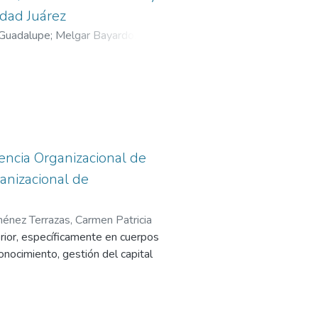
dad Juárez
 Guadalupe
;
Melgar Bayardo,
gencia Organizacional de
anizacional de
ménez Terrazas, Carmen Patricia
erior, específicamente en cuerpos
conocimiento, gestión del capital
rollan investigación, han
n sus actividades de docencia ya