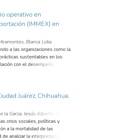
ple
ño operativo en
Teoría
xportación (IMMEX) en
e la
iramontes, Blanca Lidia
tivo
ndo a las organizaciones como la
 prácticas sustentables en los
do en
relación con el desempeño
mpleados
e exportación (IMMEX) de ciudad
ustificación, los objetivos e
ente. Para
o, marco conceptual, marco teórico
Ciudad Juárez, Chihuahua,
ta.
nto aplicar, el tipo de estadística
de la Garza, Jesús Alberto
;
Solís
cualitativos.
crisis sociales, políticas y
ación con otras investigaciones y
ión a la mortalidad de las
ndaciones en el capítulo seis.
e analizar la interpretación