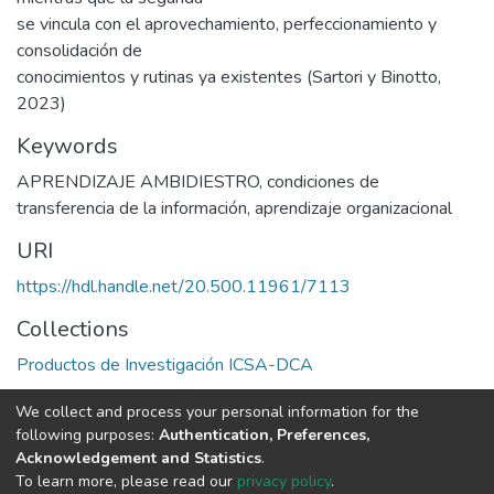
se vincula con el aprovechamiento, perfeccionamiento y
consolidación de
conocimientos y rutinas ya existentes (Sartori y Binotto,
2023)
Keywords
APRENDIZAJE AMBIDIESTRO
,
condiciones de
transferencia de la información
,
aprendizaje organizacional
URI
https://hdl.handle.net/20.500.11961/7113
Collections
Productos de Investigación ICSA-DCA
We collect and process your personal information for the
Full item page
following purposes:
Authentication, Preferences,
Acknowledgement and Statistics
.
Av. Plutarco Elías Calles #1210 Fovissste Chamizal Ciudad Juárez,
To learn more, please read our
privacy policy
.