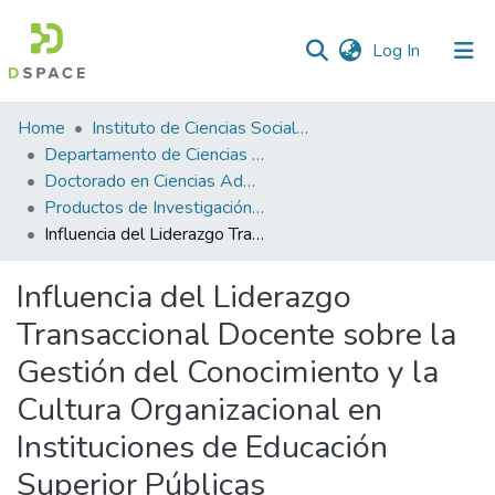
(current)
Log In
Statistics
Home
Instituto de Ciencias Sociales y Administración
Departamento de Ciencias Administrativas
Doctorado en Ciencias Administrativas
Productos de Investigación ICSA-DCA
Influencia del Liderazgo Transaccional Docente sobre la Gestión del Conocimiento y la Cultura Organizacional en Instituciones de Educación Superior Públicas
Influencia del Liderazgo
Transaccional Docente sobre la
Gestión del Conocimiento y la
Cultura Organizacional en
Instituciones de Educación
Superior Públicas