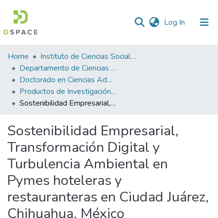
(current)
Log In
Statistics
Home
Instituto de Ciencias Sociales y Administración
Departamento de Ciencias Administrativas
Doctorado en Ciencias Administrativas
Productos de Investigación ICSA-DCA
Sostenibilidad Empresarial, Transformación Digital y Turbulencia Ambiental en Pymes hoteleras y restauranteras en Ciudad Juárez, Chihuahua, México
Sostenibilidad Empresarial,
Transformación Digital y
Turbulencia Ambiental en
Pymes hoteleras y
restauranteras en Ciudad Juárez,
Chihuahua, México