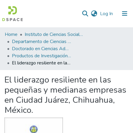
(current)
Log In
Statistics
Home
Instituto de Ciencias Sociales y Administración
Departamento de Ciencias Administrativas
Doctorado en Ciencias Administrativas
Productos de Investigación ICSA-DCA
El liderazgo resiliente en las pequeñas y medianas empresas en Ciudad Juárez, Chihuahua, México.
El liderazgo resiliente en las
pequeñas y medianas empresas
en Ciudad Juárez, Chihuahua,
México.