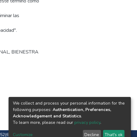
 este término como
iminar las
acidad".
ONAL
,
BIENESTRA
We collect and process your personal information for the
following purposes:
Authentication, Preferences,
Acknowledgement and Statistics
.
To learn more, please read our
privacy policy
.
.+52(656)688 2100 al 09
Customize
Decline
That's ok