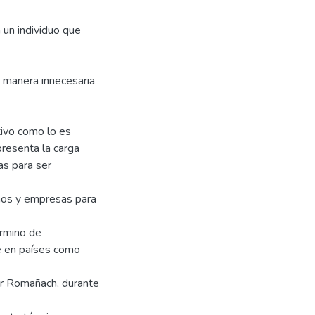
 un individuo que
e manera innecesaria
tivo como lo es
presenta la carga
as para ser
rnos y empresas para
érmino de
te en países como
or Romañach, durante