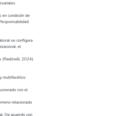
esariales
s en condición de
 Responsabilidad
aboral se configura
zacional, el
s (Radziwill, 2024).
y multifacético
ucionado con el
nómeno relacionado
al. De acuerdo con