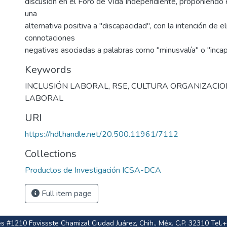
discusión en el Foro de Vida Independiente, proponiendo
una
alternativa positiva a "discapacidad", con la intención de el
connotaciones
negativas asociadas a palabras como "minusvalía" o "incap
Keywords
INCLUSIÓN LABORAL
,
RSE
,
CULTURA ORGANIZACI
LABORAL
URI
https://hdl.handle.net/20.500.11961/7112
Collections
Productos de Investigación ICSA-DCA
Full item page
les #1210 Fovissste Chamizal Ciudad Juárez, Chih., Méx. C.P. 32310 Tel