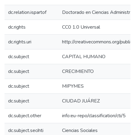
dc.relation.ispartof
Doctorado en Ciencias Administrat
dc.rights
CC0 1.0 Universal
dc.rights.uri
http://creativecommons.org/public
dc.subject
CAPITAL HUMANO
dc.subject
CRECIMIENTO
dc.subject
MIPYMES
dc.subject
CIUDAD JUÁREZ
dc.subject.other
info:eu-repo/classification/cti/5
dc.subject.secihti
Ciencias Sociales