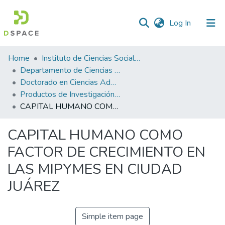
(current)
Log In
Statistics
Home
Instituto de Ciencias Sociales y Administración
Departamento de Ciencias Administrativas
Doctorado en Ciencias Administrativas
Productos de Investigación ICSA-DCA
CAPITAL HUMANO COMO FACTOR DE CRECIMIENTO EN LAS MIPYMES EN CIUDAD JUÁREZ
CAPITAL HUMANO COMO
FACTOR DE CRECIMIENTO EN
LAS MIPYMES EN CIUDAD
JUÁREZ
Simple item page