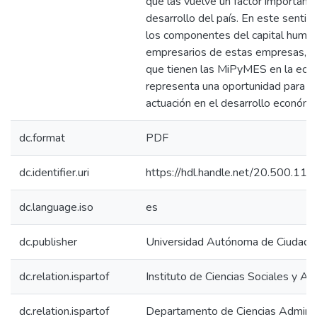
que las vuelve un factor importante
desarrollo del país. En este sentido
los componentes del capital human
empresarios de estas empresas, d
que tienen las MiPyMES en la econ
representa una oportunidad para m
actuación en el desarrollo económic
dc.format
PDF
dc.identifier.uri
https://hdl.handle.net/20.500.1
dc.language.iso
es
dc.publisher
Universidad Autónoma de Ciudad J
dc.relation.ispartof
Instituto de Ciencias Sociales y Ad
dc.relation.ispartof
Departamento de Ciencias Adminis