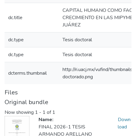
CAPITAL HUMANO COMO FACT
dc.title
CRECIMIENTO EN LAS MIPYMES
JUÁREZ
dc.type
Tesis doctoral
dc.type
Tesis doctoral
http://ri.uacj.mx/vufind/thumbnails/p
dcterms.thumbnail
doctorado.png
Files
Original bundle
Now showing
1 - 1 of 1
Name:
Down
FINAL 2026-1 TESIS
load
ARMANDO ARELLANO