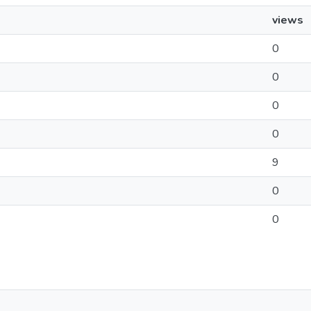
views
0
0
0
0
9
0
0