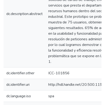
servicios que presta el departame
recursos humanos dentro del secto
dc.description.abstract
industrial. Este prototipo se probó
muestra de 75 usuarios, obteniend
siguientes resultados. 65% de ace
en la usabilidad y funcionalidad para
resolución de peticiones administra
por lo cual logramos demostrar con
la funcionalidad y eﬁciencia resolvi
problemática que se expone en la 
1.
dc.identifier.other
ICC-101856
dc.identifier.uri
http://hdl.handle.net/20.500.11
dc.language.iso
spa