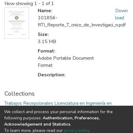
Now showing
1 - 1 of 1
Name:
Down
101856-
load
RTI_Reporte_T_cnico_de_Investigaci_n.pdf
Size:
3.15 MB
Format:
Adobe Portable Document
Format
Description:
Collections
Trabajos Recepcionales Licenciatura en Ingeniería en
Sistemas Computacionales
We collect and process your personal information for the
following purposes:
Authentication, Preferences,
Acknowledgement and Statistics
.
Av. Plutarco Elías Calles #1210 Fovissste Chamizal Ciudad Juárez,
To learn more, please read our
privacy policy
.