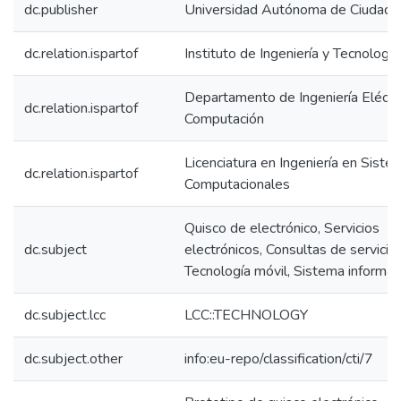
dc.publisher
Universidad Autónoma de Ciudad J
dc.relation.ispartof
Instituto de Ingeniería y Tecnología
Departamento de Ingeniería Eléctri
dc.relation.ispartof
Computación
Licenciatura en Ingeniería en Siste
dc.relation.ispartof
Computacionales
Quisco de electrónico, Servicios
dc.subject
electrónicos, Consultas de servicios
Tecnología móvil, Sistema informat
dc.subject.lcc
LCC::TECHNOLOGY
dc.subject.other
info:eu-repo/classification/cti/7