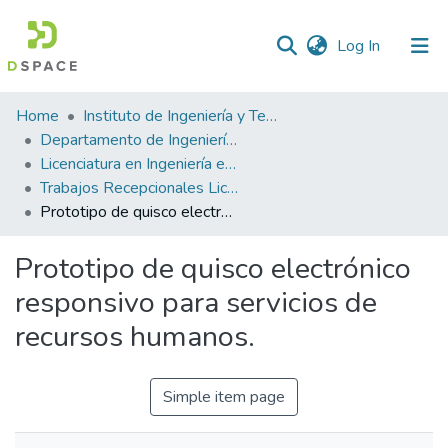
(current)
Log In
Statistics
Home
Instituto de Ingeniería y Tecnología
Departamento de Ingeniería Eléctrica y Computación
Licenciatura en Ingeniería en Sistemas Computacionales
Trabajos Recepcionales Licenciatura en Ingeniería en Sistemas Computacionales
Prototipo de quisco electrónico responsivo para servicios de recursos humanos.
Prototipo de quisco electrónico
responsivo para servicios de
recursos humanos.
Simple item page