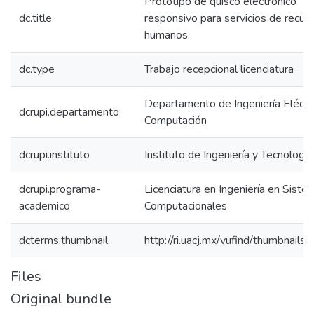
Prototipo de quisco electrónico
dc.title
responsivo para servicios de recur
humanos.
dc.type
Trabajo recepcional licenciatura
Departamento de Ingeniería Eléctri
dcrupi.departamento
Computación
dcrupi.instituto
Instituto de Ingeniería y Tecnología
dcrupi.programa-
Licenciatura en Ingeniería en Siste
academico
Computacionales
dcterms.thumbnail
http://ri.uacj.mx/vufind/thumbnails/t
Files
Original bundle