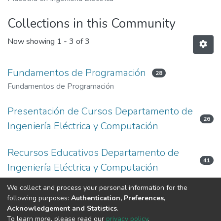
Collections in this Community
Now showing
1 - 3 of 3
Fundamentos de Programación
28
Fundamentos de Programación
Presentación de Cursos Departamento de
26
Ingeniería Eléctrica y Computación
Recursos Educativos Departamento de
41
Ingeniería Eléctrica y Computación
Recursos Educativos
We collect and process your personal information for the
following purposes:
Authentication, Preferences,
Acknowledgement and Statistics
.
Av. Plutarco Elías Calles #1210 Fovissste Chamizal Ciudad Juárez,
To learn more, please read our
privacy policy
.