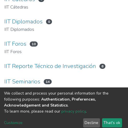
IIT Cátedras
IIT Diplomados
0
IIT Diplomados
IIT Foros
10
IIT Foros
IIT Reporte Técnico de Investigación
6
IIT Seminarios
14
IIT Seminarios
We collect and process your personal information for the
following purposes:
Authentication, Preferences,
Acknowledgement and Statistics
.
Av. Plutarco Elías Calles #1210 Fovissste Chamizal Ciudad Juárez,
To learn more, please read our
privacy policy
.
Chih., Méx. C.P. 32310 Tel.+52(656)688 2100 al 09
Customize
Decline
That's ok
Cookie settings
UACJ