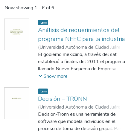
Recent Submissions
Now showing
1 - 6 of 6
Item
Análisis de requerimientos del
programa NEEC para la industria
(
Universidad Autónoma de Ciudad Juárez
,
2023-08
El gobierno mexicano, a través del sat,
)
Barrón López, Enrique
;
Palacios
Valerio, Jesús Gonzalo
estableció a finales del 2011 el programa
;
Ramírez Barrera,
Mario
llamado Nuevo Esquema de Empresa
;
Holguín de la Cruz, Javier
;
Domínguez
Ruvalcaba , Lisbeily
Certificada (neec), dirigido
Show more
principalmente a empresas con actividades
de comercio exterior. Este programa
Item
está orientado a facilitar el flujo de
Decisión – TRONN
mercancías en la cadena de suministros,
(
Universidad Autónoma de Ciudad Juárez
,
y su relevancia para las empresas se ha
2023-08
Decision-Tronn es una herramienta de
)
Rodas Osorio, Jorge
;
Olmos
incrementado a partir de que las
Sánchez, Karla Miroslava
software que modela individuos en el
;
Fernández
empresas certificadas neec tendrán
Martínez, Luis Felipe
proceso de toma de decisión grupal. Para
;
Samaniego Cortez,
prioridad durante el mes de abril del 2014