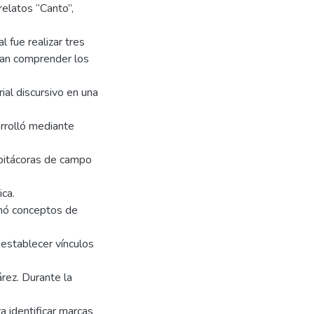
relatos “Canto”,
l fue realizar tres
ran comprender los
rial discursivo en una
arrolló mediante
, bitácoras de campo
ca.
onó conceptos de
 establecer vínculos
árez. Durante la
 identificar marcas