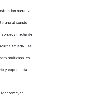
strucción narrativa
terario al sonido
es sonoros mediante
scucha situada. Las
noro multicanal es
rio y experiencia
s Montemayor
,