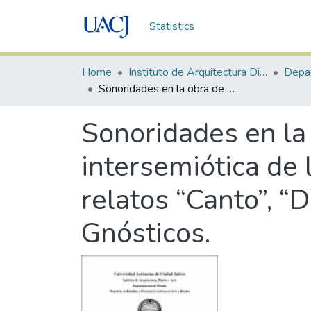
Statistics
Home
Instituto de Arquitectura Diseño y Arte
Depa
Sonoridades en la obra de Carlos Montemayor: La traducción intersemiótica de la literatura al paisaje sonoro a partir de los relatos “Canto”, “Danza” y “Monodia” del libro Cuentos Gnósticos.
Sonoridades en la
intersemiótica de l
relatos “Canto”, “
Gnósticos.