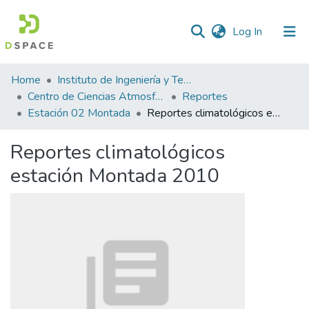
(current)
Log In
Statistics
Home
Instituto de Ingeniería y Tecnología
Centro de Ciencias Atmosféricas y Tecnologías Verdes
Reportes
Estación 02 Montada
Reportes climatológicos estación Montada 2010
Reportes climatológicos
estación Montada 2010