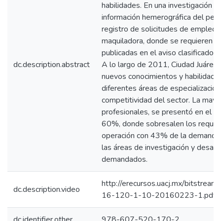
habilidades. En una investigación e
información hemerográfica del perió
registro de solicitudes de empleo p
maquiladora, donde se requieren pr
publicadas en el aviso clasificado
dc.description.abstract
A lo largo de 2011, Ciudad Juárez 
nuevos conocimientos y habilidades
diferentes áreas de especializació
competitividad del sector. La may
profesionales, se presentó en el 
60%, donde sobresalen los requeri
operación con 43% de la demanda;
las áreas de investigación y desar
demandados.
http://erecursos.uacj.mx/bitstre
dc.description.video
16-120-1-10-20160223-1.pdf?
dc.identifier.other
978-607-520-170-2