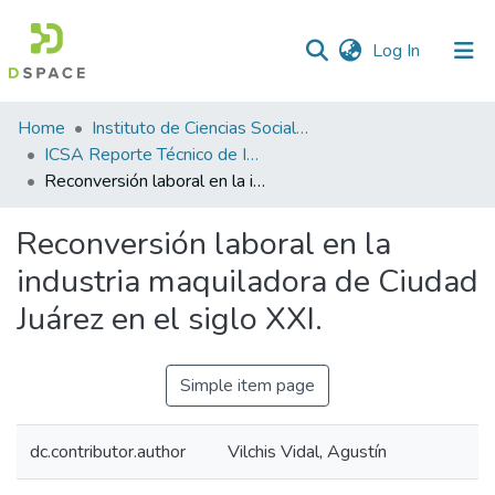
(current)
Log In
Statistics
Home
Instituto de Ciencias Sociales y Administración
ICSA Reporte Técnico de Investigación
Reconversión laboral en la industria maquiladora de Ciudad Juárez en el siglo XXI.
Reconversión laboral en la
industria maquiladora de Ciudad
Juárez en el siglo XXI.
Simple item page
dc.contributor.author
Vilchis Vidal, Agustín