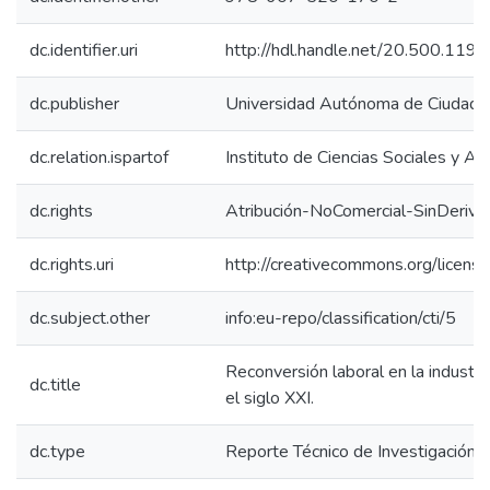
dc.identifier.uri
http://hdl.handle.net/20.500.11
dc.publisher
Universidad Autónoma de Ciudad J
dc.relation.ispartof
Instituto de Ciencias Sociales y Ad
dc.rights
Atribución-NoComercial-SinDeriva
dc.rights.uri
http://creativecommons.org/licens
dc.subject.other
info:eu-repo/classification/cti/5
Reconversión laboral en la industr
dc.title
el siglo XXI.
dc.type
Reporte Técnico de Investigación