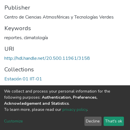
Publisher
Centro de Ciencias Atmosféricas y Tecnologías Verdes
Keywords
reportes
,
climatología
URI
http://hdl.handle.net/20.500.11961/3158
Collections
Estación 01 IIT-01
We collect and process your personal information for the
Full item page
following purposes:
Authentication, Preferences,
Acknowledgement and Statistics
.
Av. Plutarco Elías Calles #1210 Fovissste Chamizal Ciudad Juárez,
To learn more, please read our
privacy policy
.
Chih., Méx. C.P. 32310 Tel.+52(656)688 2100 al 09
Customize
Decline
That's ok
Cookie settings
UACJ
DSpace software
copyright © 2002-2026
LYRASIS