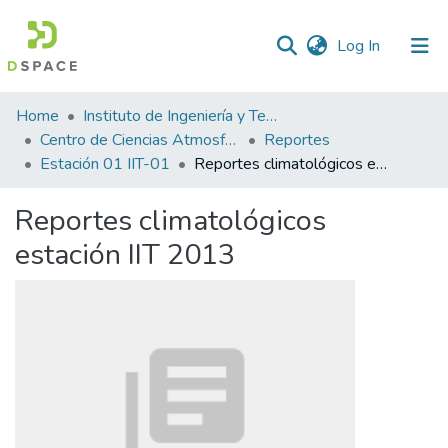
(current)
Log In
Statistics
Home
Instituto de Ingeniería y Tecnología
Centro de Ciencias Atmosféricas y Tecnologías Verdes
Reportes
Estación 01 IIT-01
Reportes climatológicos estación IIT 2013
Reportes climatológicos
estación IIT 2013