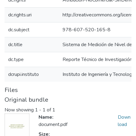
dc.rights
Atribución-NoComercial-SinDeriva
dc.rights.uri
http://creativecommons.org/licens
dc.subject
978-607-520-165-8
dc.title
Sistema de Medición de Nivel de C
dc.type
Reporte Técnico de Investigación
dcrupi.instituto
Instituto de Ingeniería y Tecnología
Files
Original bundle
Now showing
1 - 1 of 1
Name:
Down
document.pdf
load
Size: