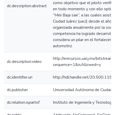
como objetivo que el piloto verifiq
dc.description.abstract
en todo momento y con ello optimi
“Mini Baja sae”, a las cuales asist
Ciudad Juárez (uacJ) desde el año 
organizada anualmente por la socie
competencia ha logrado desarrollar
considera un pilar en el fortalecim
automotriz.
http://erecursos.uacj.mx/bitstre
dc.description.video
sequence=1&isAllowed=y
dc.identifier.uri
http://hdl.handle.net/20.500.11
dc.publisher
Universidad Autónoma de Ciudad J
dc.relation.ispartof
Instituto de Ingeniería y Tecnología