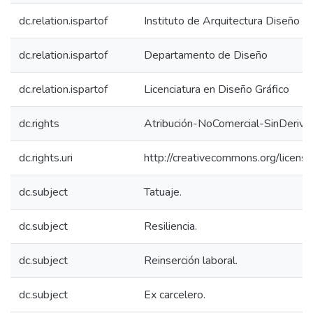
dc.relation.ispartof
Instituto de Arquitectura Diseño y
dc.relation.ispartof
Departamento de Diseño
dc.relation.ispartof
Licenciatura en Diseño Gráfico
dc.rights
Atribución-NoComercial-SinDeriva
dc.rights.uri
http://creativecommons.org/licens
dc.subject
Tatuaje.
dc.subject
Resiliencia.
dc.subject
Reinserción laboral.
dc.subject
Ex carcelero.