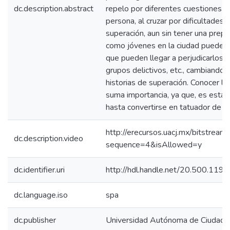
dc.description.abstract
repelo por diferentes cuestiones y
persona, al cruzar por dificultades
superación, aun sin tener una prepa
como jóvenes en la ciudad pueden d
que pueden llegar a perjudicarlos 
grupos delictivos, etc., cambiando l
historias de superación. Conocer la 
suma importancia, ya que, es esta 
hasta convertirse en tatuador de pr
http://erecursos.uacj.mx/bitstre
dc.description.video
sequence=4&isAllowed=y
dc.identifier.uri
http://hdl.handle.net/20.500.11
dc.language.iso
spa
dc.publisher
Universidad Autónoma de Ciudad J