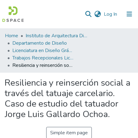
(current)
Log In
Statistics
Home
Instituto de Arquitectura Diseño y Arte
Departamento de Diseño
Licenciatura en Diseño Gráfico
Trabajos Recepcionales Licenciatura en Diseño Gráfico
Resiliencia y reinserción social a través del tatuaje carcelario. Caso de estudio del tatuador Jorge Luis Gallardo Ochoa.
Resiliencia y reinserción social a
través del tatuaje carcelario.
Caso de estudio del tatuador
Jorge Luis Gallardo Ochoa.
Simple item page