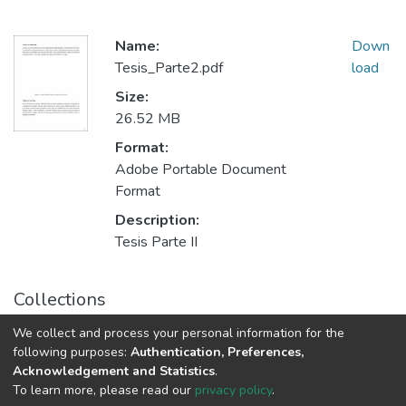
Name:
Down
Tesis_Parte2.pdf
load
Size:
26.52 MB
Format:
Adobe Portable Document
Format
Description:
Tesis Parte II
Collections
Trabajos Recepcionales Licenciatura en Diseño Gráfico
We collect and process your personal information for the
following purposes:
Authentication, Preferences,
Acknowledgement and Statistics
.
Av. Plutarco Elías Calles #1210 Fovissste Chamizal Ciudad Juárez,
To learn more, please read our
privacy policy
.