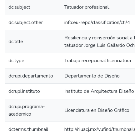
dc.subject
Tatuador profesional.
dc.subject.other
info:eu-repo/classification/cti/4
Resiliencia y reinserción social a t
dc.title
tatuador Jorge Luis Gallardo Ochoa
dc.type
Trabajo recepcional licenciatura
dcrupi.departamento
Departamento de Diseño
dcrupi.instituto
Instituto de Arquitectura Diseño y
dcrupi.programa-
Licenciatura en Diseño Gráfico
academico
dcterms.thumbnail
http://ri.uacj.mx/vufind/thumbnails/