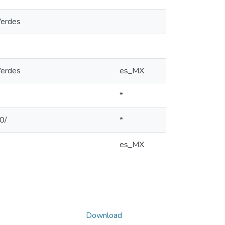
Verdes
Verdes
es_MX
*
0/
*
es_MX
Download