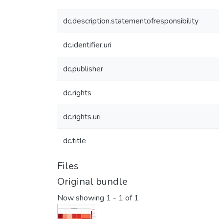
dc.description.statementofresponsibility
dc.identifier.uri
dc.publisher
dc.rights
dc.rights.uri
dc.title
Files
Original bundle
Now showing
1 - 1 of 1