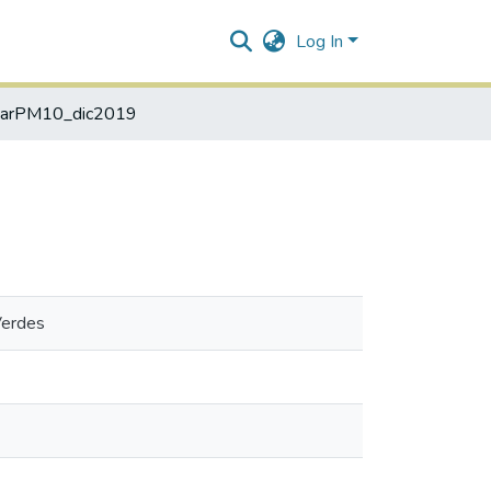
Log In
darPM10_dic2019
Verdes