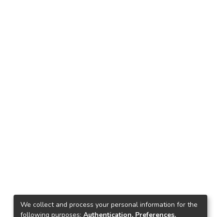
We collect and process your personal information for the
following purposes:
Authentication, Preferences,