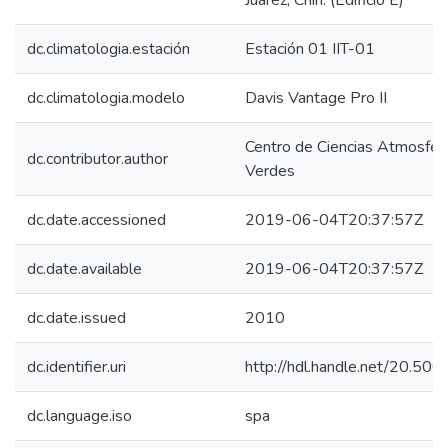
Juárez, Chih. (Edificio E)
dc.climatologia.estación
Estación 01 IIT-01
dc.climatologia.modelo
Davis Vantage Pro II
Centro de Ciencias Atmosféri
dc.contributor.author
Verdes
dc.date.accessioned
2019-06-04T20:37:57Z
dc.date.available
2019-06-04T20:37:57Z
dc.date.issued
2010
dc.identifier.uri
http://hdl.handle.net/20.5
dc.language.iso
spa