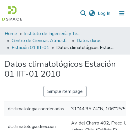
(current)
Log In
Statistics
Home
Instituto de Ingeniería y Tecnología
Centro de Ciencias Atmosféricas y Tecnologías Verdes
Datos duros
Estación 01 IIT-01
Datos climatológicos Estación 01 IIT-01 2010
Datos climatológicos Estación
01 IIT-01 2010
Simple item page
dc.climatologia.coordenadas
31°44'35.74"N, 106°25'53
Av. del Charro 402, Fracc. U
dc.climatologia.direccion