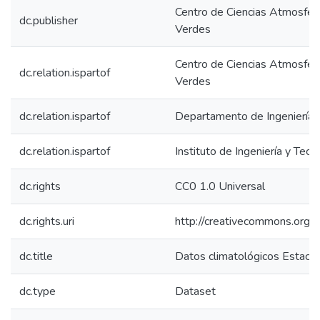
Centro de Ciencias Atmosféri
dc.publisher
Verdes
Centro de Ciencias Atmosféri
dc.relation.ispartof
Verdes
dc.relation.ispartof
Departamento de Ingeniería C
dc.relation.ispartof
Instituto de Ingeniería y Tecn
dc.rights
CC0 1.0 Universal
dc.rights.uri
http://creativecommons.org/p
dc.title
Datos climatológicos Estaci
dc.type
Dataset