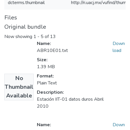
dcterms.thumbnail
http://ri.uacj.mx/vufind/thumb
Files
Original bundle
Now showing
1 - 5 of 13
Name:
Down
ABR10E01.txt
load
Size:
1.39 MB
Format:
No
Plain Text
Thumbnail
Description:
Available
Estación IIT-01 datos duros Abril
2010
Name:
Down