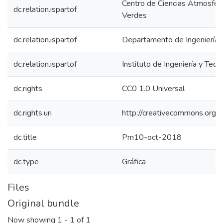
Centro de Ciencias Atmosféri
dc.relation.ispartof
Verdes
dc.relation.ispartof
Departamento de Ingeniería C
dc.relation.ispartof
Instituto de Ingeniería y Tecn
dc.rights
CC0 1.0 Universal
dc.rights.uri
http://creativecommons.org/p
dc.title
Pm10-oct-2018
dc.type
Gráfica
Files
Original bundle
Now showing
1 - 1 of 1