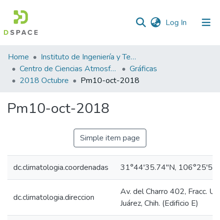
(current)
Log In
Statistics
Home
Instituto de Ingeniería y Tecnología
Centro de Ciencias Atmosféricas y Tecnologías Verdes
Gráficas
2018 Octubre
Pm10-oct-2018
Pm10-oct-2018
Simple item page
dc.climatologia.coordenadas
31°44'35.74"N, 106°25'53
Av. del Charro 402, Fracc. U
dc.climatologia.direccion
Juárez, Chih. (Edificio E)