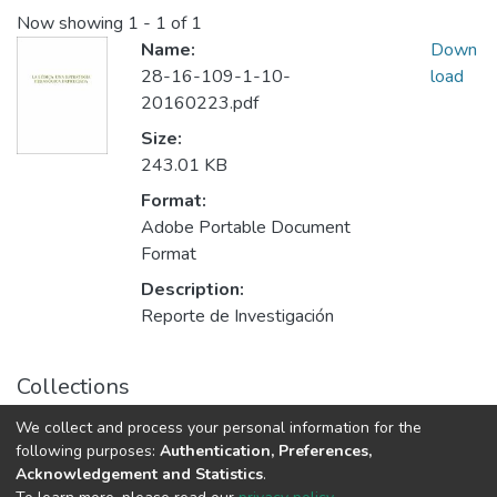
Now showing
1 - 1 of 1
Name:
Down
28-16-109-1-10-
load
20160223.pdf
Size:
243.01 KB
Format:
Adobe Portable Document
Format
Description:
Reporte de Investigación
Collections
ICSA Reporte Técnico de Investigación
We collect and process your personal information for the
following purposes:
Authentication, Preferences,
Acknowledgement and Statistics
.
Av. Plutarco Elías Calles #1210 Fovissste Chamizal Ciudad Juárez,