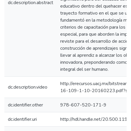
dc.description.abstract
educativo dentro del quehacer esc
trayecto formativo en el que se ubi
fundamentó en la metodología mixt
criterios de capacitación para los 
especial, para que aborden la impo
reviste para el desarrollo de accio
construcción de aprendizajes signi
llevar al aprendiz a alcanzar los o
innovadora, preponderando como fo
integral del ser humano.
http://erecursos.uacj.mx/bitstre
dc.description.video
16-109-1-10-20160223.pdf?se
dc.identifier.other
978-607-520-171-9
dc.identifier.uri
http://hdl.handle.net/20.500.11