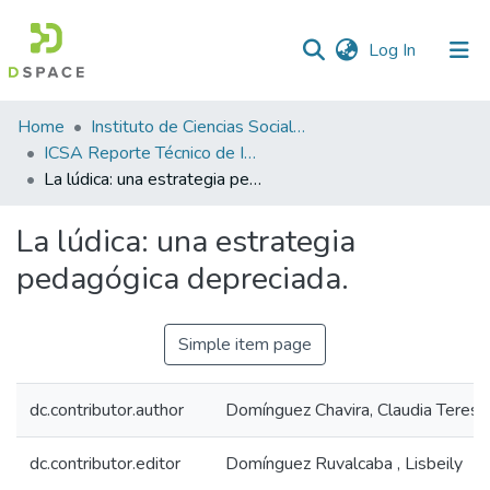
(current)
Log In
Statistics
Home
Instituto de Ciencias Sociales y Administración
ICSA Reporte Técnico de Investigación
La lúdica: una estrategia pedagógica depreciada.
La lúdica: una estrategia
pedagógica depreciada.
Simple item page
dc.contributor.author
Domínguez Chavira, Claudia Teresa
dc.contributor.editor
Domínguez Ruvalcaba , Lisbeily