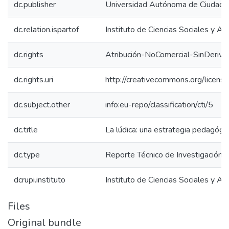
dc.publisher
Universidad Autónoma de Ciudad J
dc.relation.ispartof
Instituto de Ciencias Sociales y Ad
dc.rights
Atribución-NoComercial-SinDeriva
dc.rights.uri
http://creativecommons.org/licens
dc.subject.other
info:eu-repo/classification/cti/5
dc.title
La lúdica: una estrategia pedagógi
dc.type
Reporte Técnico de Investigación
dcrupi.instituto
Instituto de Ciencias Sociales y Ad
Files
Original bundle