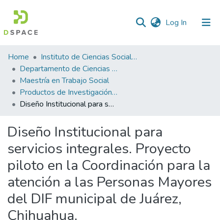
(current)
Log In
Statistics
Home
Instituto de Ciencias Sociales y Administración
Departamento de Ciencias Sociales
Maestría en Trabajo Social
Productos de Investigación ICSA-MTS
Diseño Institucional para servicios integrales. Proyecto piloto en la Coordinación para la atención a las Personas Mayores del DIF municipal de Juárez, Chihuahua.
Diseño Institucional para
servicios integrales. Proyecto
piloto en la Coordinación para la
atención a las Personas Mayores
del DIF municipal de Juárez,
Chihuahua.