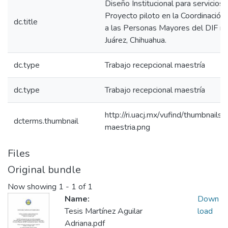
Diseño Institucional para servicios 
Proyecto piloto en la Coordinación 
dc.title
a las Personas Mayores del DIF mu
Juárez, Chihuahua.
dc.type
Trabajo recepcional maestría
dc.type
Trabajo recepcional maestría
http://ri.uacj.mx/vufind/thumbnails/p
dcterms.thumbnail
maestria.png
Files
Original bundle
Now showing
1 - 1 of 1
Name:
Down
Tesis Martínez Aguilar
load
Adriana.pdf