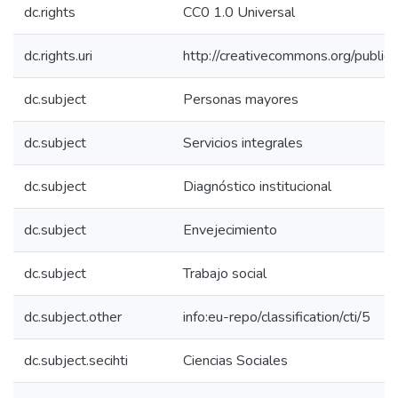
dc.rights
CC0 1.0 Universal
dc.rights.uri
http://creativecommons.org/public
dc.subject
Personas mayores
dc.subject
Servicios integrales
dc.subject
Diagnóstico institucional
dc.subject
Envejecimiento
dc.subject
Trabajo social
dc.subject.other
info:eu-repo/classification/cti/5
dc.subject.secihti
Ciencias Sociales