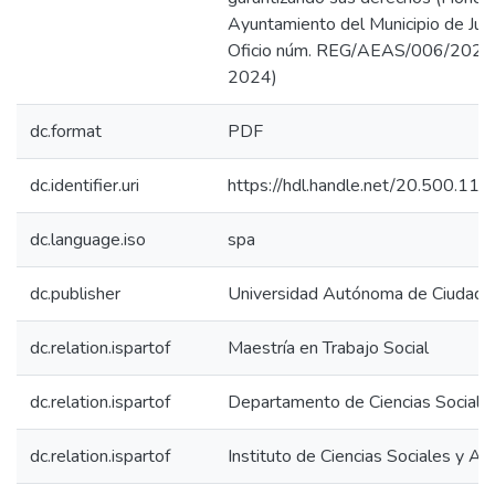
Ayuntamiento del Municipio de Juá
Oficio núm. REG/AEAS/006/2021;
2024)
dc.format
PDF
dc.identifier.uri
https://hdl.handle.net/20.500.1
dc.language.iso
spa
dc.publisher
Universidad Autónoma de Ciudad J
dc.relation.ispartof
Maestría en Trabajo Social
dc.relation.ispartof
Departamento de Ciencias Sociale
dc.relation.ispartof
Instituto de Ciencias Sociales y Ad