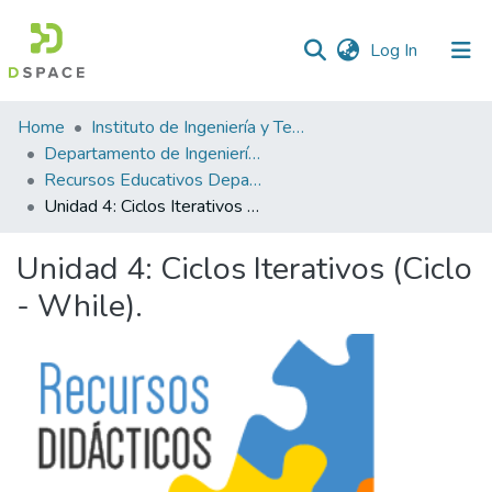
(current)
Log In
Statistics
Home
Instituto de Ingeniería y Tecnología
Departamento de Ingeniería Eléctrica y Computación
Recursos Educativos Departamento de Ingeniería Eléctrica y Computación
Unidad 4: Ciclos Iterativos (Ciclo - While).
Unidad 4: Ciclos Iterativos (Ciclo
- While).