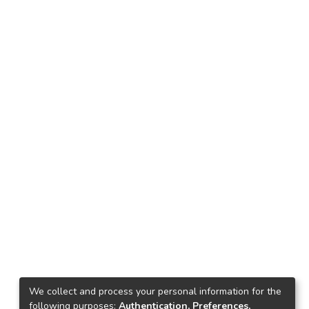
We collect and process your personal information for the
following purposes:
Authentication, Preferences,