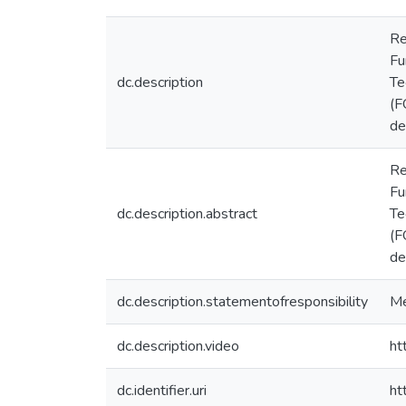
Re
Fu
dc.description
Te
(F
de
Re
Fu
dc.description.abstract
Te
(F
de
dc.description.statementofresponsibility
Me
dc.description.video
ht
dc.identifier.uri
ht