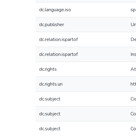
dc.language.iso
sp
dc.publisher
Un
dc.relation.ispartof
De
dc.relation.ispartof
In
dc.rights
At
dc.rights.uri
ht
dc.subject
Ci
dc.subject
Co
dc.subject
Co