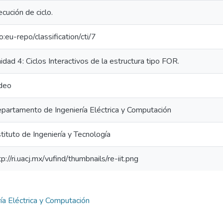
ecución de ciclo.
fo:eu-repo/classification/cti/7
idad 4: Ciclos Interactivos de la estructura tipo FOR.
deo
partamento de Ingeniería Eléctrica y Computación
stituto de Ingeniería y Tecnología
tp://ri.uacj.mx/vufind/thumbnails/re-iit.png
a Eléctrica y Computación