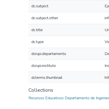
dc.subject
Ej
dc.subject.other
in
dc.title
Un
dc.type
Vi
dcrupi.departamento
De
dcrupi.instituto
In
dcterms.thumbnail
ht
Collections
Recursos Educativos Departamento de Ingenierí