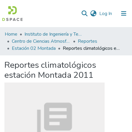
(current)
Log In
Statistics
Home
Instituto de Ingeniería y Tecnología
Centro de Ciencias Atmosféricas y Tecnologías Verdes
Reportes
Estación 02 Montada
Reportes climatológicos estación Montada 2011
Reportes climatológicos
estación Montada 2011