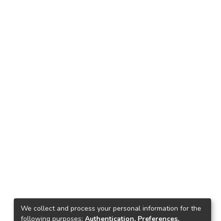
We collect and process your personal information for the
following purposes:
Authentication, Preferences,