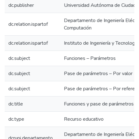
dc.publisher
Universidad Autónoma de Ciudad J
Departamento de Ingeniería Eléctri
dc.relation.ispartof
Computación
dc.relation.ispartof
Instituto de Ingeniería y Tecnología
dc.subject
Funciones – Parámetros
dc.subject
Pase de parámetros – Por valor
dc.subject
Pase de parámetros – Por referenc
dc.title
Funciones y pase de parámetros 
dc.type
Recurso educativo
Departamento de Ingeniería Eléctri
dcrupi.departamento