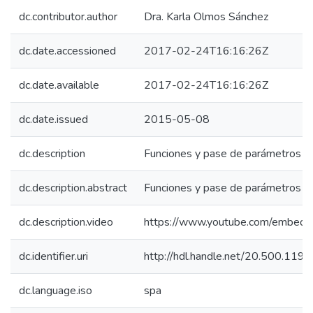
dc.contributor.author
Dra. Karla Olmos Sánchez
dc.date.accessioned
2017-02-24T16:16:26Z
dc.date.available
2017-02-24T16:16:26Z
dc.date.issued
2015-05-08
dc.description
Funciones y pase de parámetros 
dc.description.abstract
Funciones y pase de parámetros 
dc.description.video
https://www.youtube.com/emb
dc.identifier.uri
http://hdl.handle.net/20.500.11
dc.language.iso
spa