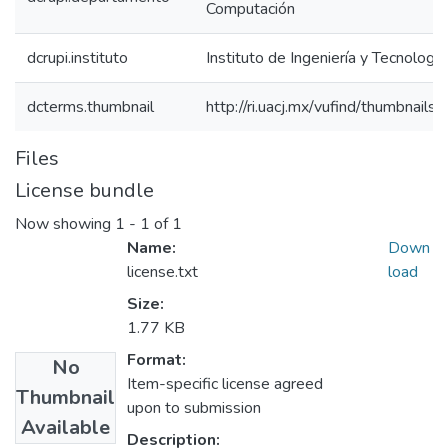
Computación
dcrupi.instituto
Instituto de Ingeniería y Tecnología
dcterms.thumbnail
http://ri.uacj.mx/vufind/thumbnails/r
Files
License bundle
Now showing
1 - 1 of 1
Name:
Down
license.txt
load
Size:
1.77 KB
Format:
No
Item-specific license agreed
Thumbnail
upon to submission
Available
Description: