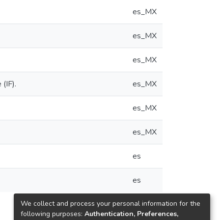
es_MX
es_MX
es_MX
(IF).
es_MX
es_MX
es_MX
es
es
We collect and process your personal information for the
following purposes:
Authentication, Preferences,