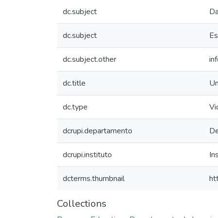
dc.subject
Da
dc.subject
Es
dc.subject.other
in
dc.title
Un
dc.type
Vi
dcrupi.departamento
De
dcrupi.instituto
In
dcterms.thumbnail
ht
Collections