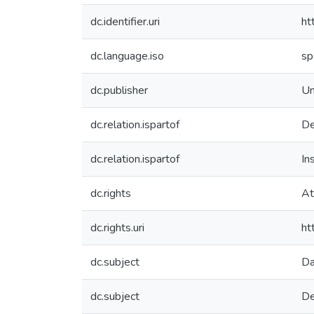
dc.identifier.uri
ht
dc.language.iso
sp
dc.publisher
Un
dc.relation.ispartof
De
dc.relation.ispartof
In
dc.rights
At
dc.rights.uri
ht
dc.subject
Da
dc.subject
De