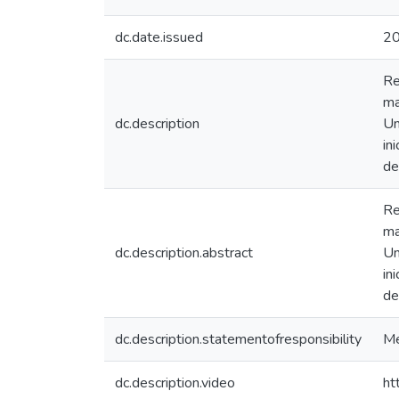
dc.date.issued
2
Re
ma
dc.description
Un
in
de
Re
ma
dc.description.abstract
Un
in
de
dc.description.statementofresponsibility
Me
dc.description.video
ht