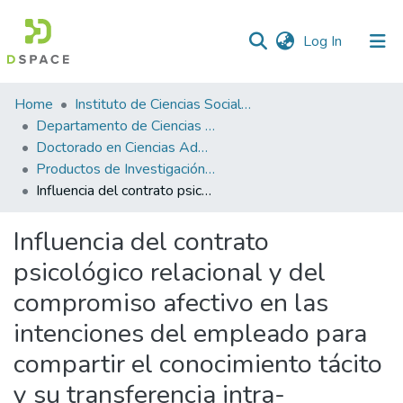
(current)
Log In
Statistics
Home
Instituto de Ciencias Sociales y Administración
Departamento de Ciencias Administrativas
Doctorado en Ciencias Administrativas
Productos de Investigación ICSA-DCA
Influencia del contrato psicológico relacional y del compromiso afectivo en las intenciones del empleado para compartir el conocimiento tácito y su transferencia intra-organizacional en la industria de autopartes en Ciudad Juárez, Chihuahua México
Influencia del contrato
psicológico relacional y del
compromiso afectivo en las
intenciones del empleado para
compartir el conocimiento tácito
y su transferencia intra-