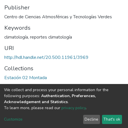
Publisher
Centro de Ciencias Atmosféricas y Tecnologías Verdes
Keywords
climatología
,
reportes climatología
URI
http://hdl.handle.net/20.500.11961/3969
Collections
Estación 02 Montada
We collect and process your personal information for the
Full item page
following purposes:
Authentication, Preferences,
Acknowledgement and Statistics
.
Av. Plutarco Elías Calles #1210 Fovissste Chamizal Ciudad Juárez,
To learn more, please read our
privacy policy
.
Chih., Méx. C.P. 32310 Tel.+52(656)688 2100 al 09
Customize
Decline
That's ok
Cookie settings
UACJ
DSpace software
copyright © 2002-2026
LYRASIS