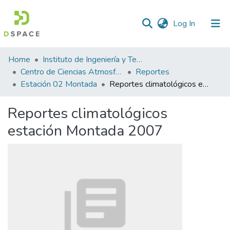
(current)
Log In
Statistics
Home
Instituto de Ingeniería y Tecnología
Centro de Ciencias Atmosféricas y Tecnologías Verdes
Reportes
Estación 02 Montada
Reportes climatológicos estación Montada 2007
Reportes climatológicos
estación Montada 2007