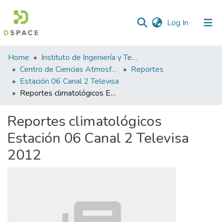
(current)
Log In
Statistics
Home
Instituto de Ingeniería y Tecnología
Centro de Ciencias Atmosféricas y Tecnologías Verdes
Reportes
Estación 06 Canal 2 Televisa
Reportes climatológicos Estación 06 Canal 2 Televisa 2012
Reportes climatológicos
Estación 06 Canal 2 Televisa
2012