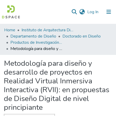
(current)
Log In
Statistics
Home
Instituto de Arquitectura Diseño y Arte
Departamento de Diseño
Doctorado en Diseño
Productos de Investigación IADA-DD
Metodología para diseño y desarrollo de proyectos en Realidad Virtual Inmersiva Interactiva (RVII): en propuestas de Diseño Digital de nivel principiante
Metodología para diseño y
desarrollo de proyectos en
Realidad Virtual Inmersiva
Interactiva (RVII): en propuestas
de Diseño Digital de nivel
principiante