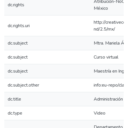
Atribución-NoCom
dc.rights
México
http://creativec
dc.rights.uri
nd/2.5/mx/
dc.subject
Mtra. Mariela Ál
dc.subject
Curso virtual
dc.subject
Maestría en Ingeni
dc.subject.other
info:eu-repo/class
dc.title
Administración E
dc.type
Video
Departamento de I