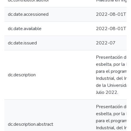
dc.contributor.author
Maestría en Ingeni
dc.date.accessioned
2022-08-01T17
dc.date.available
2022-08-01T17
dc.date.issued
2022-07
Presentación del 
esbelta, por la M
para el programa 
dc.description
Industrial, del In
de la Universida
Julio 2022.
Presentación del 
esbelta, por la M
para el programa 
dc.description.abstract
Industrial, del In