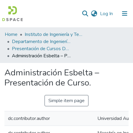
(current)
Log In
Statistics
Home
Instituto de Ingeniería y Tecnología
Departamento de Ingeniería Industrial y Manufactura
Presentación de Cursos Departamento de Ingeniería Industrial y Manufactura
Administración Esbelta – Presentación de Curso.
Administración Esbelta –
Presentación de Curso.
Simple item page
dc.contributor.author
Universidad Autó