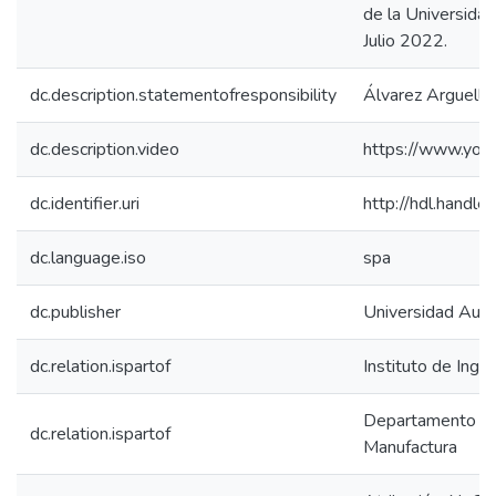
de la Universida
Julio 2022.
dc.description.statementofresponsibility
Álvarez Arguelles
dc.description.video
https://www.yo
dc.identifier.uri
http://hdl.hand
dc.language.iso
spa
dc.publisher
Universidad Aut
dc.relation.ispartof
Instituto de Ingen
Departamento de I
dc.relation.ispartof
Manufactura