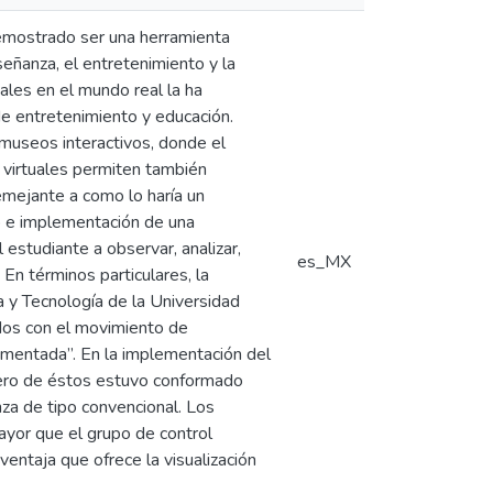
 demostrado ser una herramienta
nseñanza, el entretenimiento y la
uales en el mundo real la ha
de entretenimiento y educación.
museos interactivos, donde el
s virtuales permiten también
emejante a como lo haría un
ño e implementación de una
 estudiante a observar, analizar,
es_MX
 En términos particulares, la
ía y Tecnología de la Universidad
dos con el movimiento de
umentada”. En la implementación del
imero de éstos estuvo conformado
nza de tipo convencional. Los
yor que el grupo de control
ventaja que ofrece la visualización