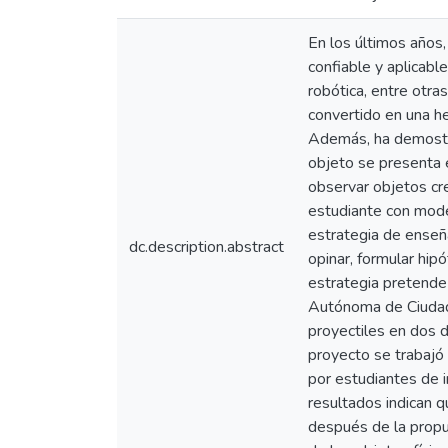
En los últimos años,
confiable y aplicable
robótica, entre otra
convertido en una h
Además, ha demostra
objeto se presenta e
observar objetos cr
estudiante con mode
estrategia de enseña
dc.description.abstract
opinar, formular hip
estrategia pretende p
Autónoma de Ciudad 
proyectiles en dos 
proyecto se trabajó
por estudiantes de i
resultados indican 
después de la propue