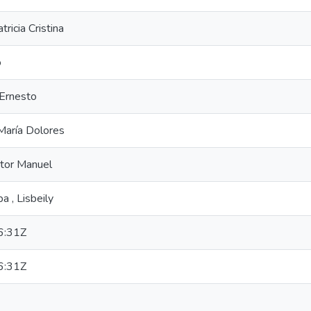
ricia Cristina
o
 Ernesto
María Dolores
ctor Manuel
 , Lisbeily
6:31Z
6:31Z