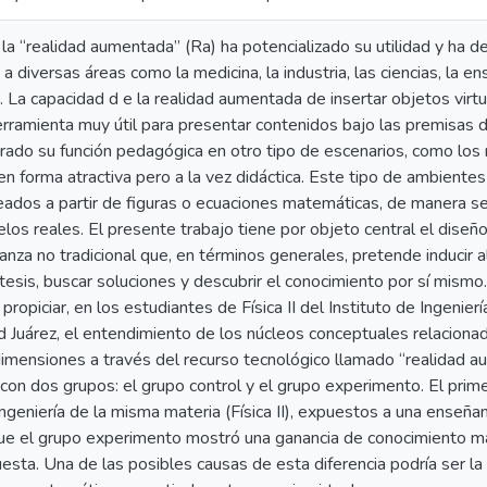
 la “realidad aumentada” (Ra) ha potencializado su utilidad y ha
 a diversas áreas como la medicina, la industria, las ciencias, la e
s. La capacidad d e la realidad aumentada de insertar objetos virt
erramienta muy útil para presentar contenidos bajo las premisas 
do su función pedagógica en otro tipo de escenarios, como los 
n forma atractiva pero a la vez didáctica. Este tipo de ambiente
eados a partir de figuras o ecuaciones matemáticas, de manera s
los reales. El presente trabajo tiene por objeto central el dise
nza no tradicional que, en términos generales, pretende inducir al
ótesis, buscar soluciones y descubrir el conocimiento por sí mismo.
ropiciar, en los estudiantes de Física II del Instituto de Ingenier
Juárez, el entendimiento de los núcleos conceptuales relaciona
dimensiones a través del recurso tecnológico llamado “realidad a
 con dos grupos: el grupo control y el grupo experimento. El pr
ngeniería de la misma materia (Física II), expuestos a una enseña
que el grupo experimento mostró una ganancia de conocimiento ma
sta. Una de las posibles causas de esta diferencia podría ser la 