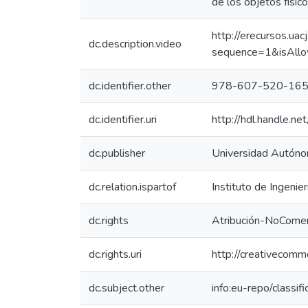
de los objetos físic
http://erecursos.
dc.description.video
sequence=1&isAll
dc.identifier.other
978-607-520-165
dc.identifier.uri
http://hdl.handle.
dc.publisher
Universidad Autóno
dc.relation.ispartof
Instituto de Ingenier
dc.rights
Atribución-NoComer
dc.rights.uri
http://creativecomm
dc.subject.other
info:eu-repo/classifi