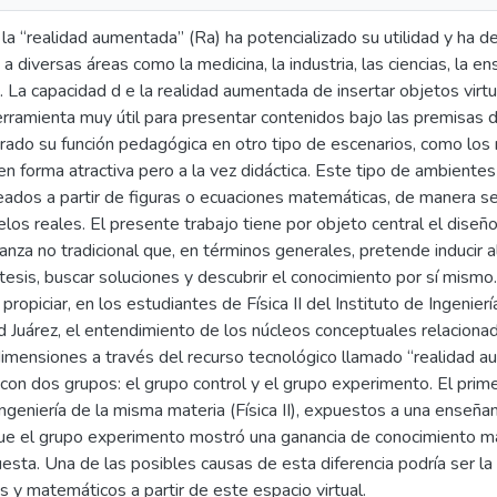
 la “realidad aumentada” (Ra) ha potencializado su utilidad y ha
 a diversas áreas como la medicina, la industria, las ciencias, la e
s. La capacidad d e la realidad aumentada de insertar objetos virt
erramienta muy útil para presentar contenidos bajo las premisas 
do su función pedagógica en otro tipo de escenarios, como los 
n forma atractiva pero a la vez didáctica. Este tipo de ambiente
eados a partir de figuras o ecuaciones matemáticas, de manera s
los reales. El presente trabajo tiene por objeto central el dise
nza no tradicional que, en términos generales, pretende inducir al
ótesis, buscar soluciones y descubrir el conocimiento por sí mismo.
ropiciar, en los estudiantes de Física II del Instituto de Ingenier
Juárez, el entendimiento de los núcleos conceptuales relaciona
dimensiones a través del recurso tecnológico llamado “realidad a
 con dos grupos: el grupo control y el grupo experimento. El pr
ngeniería de la misma materia (Física II), expuestos a una enseña
que el grupo experimento mostró una ganancia de conocimiento ma
sta. Una de las posibles causas de esta diferencia podría ser la 
os y matemáticos a partir de este espacio virtual.