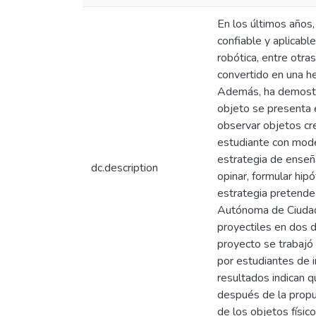
En los últimos años,
confiable y aplicable
robótica, entre otra
convertido en una h
Además, ha demostra
objeto se presenta e
observar objetos cr
estudiante con mode
estrategia de enseña
dc.description
opinar, formular hip
estrategia pretende p
Autónoma de Ciudad 
proyectiles en dos 
proyecto se trabajó
por estudiantes de i
resultados indican 
después de la propue
de los objetos físic