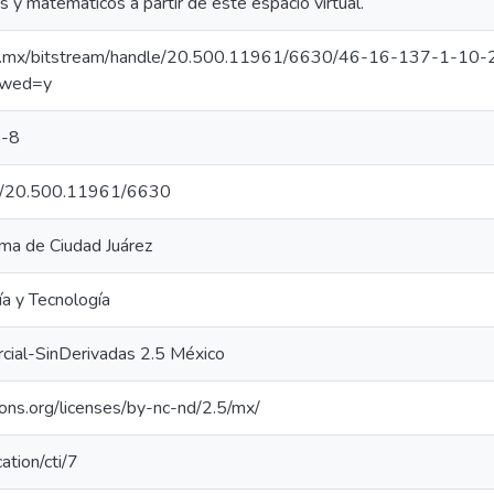
os y matemáticos a partir de este espacio virtual.
uacj.mx/bitstream/handle/20.500.11961/6630/46-16-137-1-10
owed=y
-8
net/20.500.11961/6630
ma de Ciudad Juárez
ía y Tecnología
cial-SinDerivadas 2.5 México
ons.org/licenses/by-nc-nd/2.5/mx/
cation/cti/7