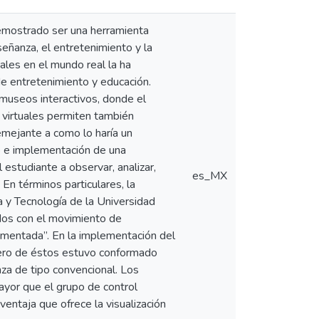
 demostrado ser una herramienta
nseñanza, el entretenimiento y la
uales en el mundo real la ha
de entretenimiento y educación.
museos interactivos, donde el
s virtuales permiten también
emejante a como lo haría un
ño e implementación de una
 estudiante a observar, analizar,
es_MX
 En términos particulares, la
ía y Tecnología de la Universidad
dos con el movimiento de
umentada”. En la implementación del
imero de éstos estuvo conformado
nza de tipo convencional. Los
yor que el grupo de control
ventaja que ofrece la visualización