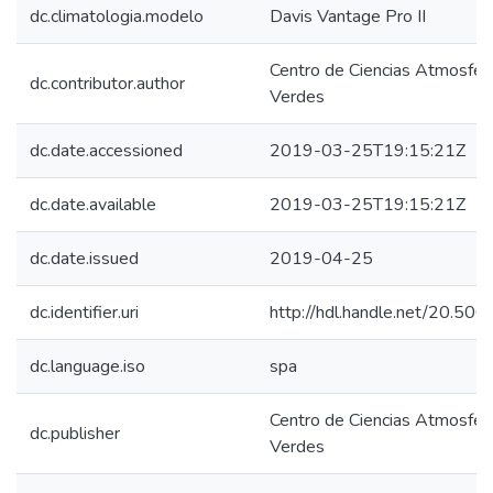
dc.climatologia.modelo
Davis Vantage Pro II
Centro de Ciencias Atmosféri
dc.contributor.author
Verdes
dc.date.accessioned
2019-03-25T19:15:21Z
dc.date.available
2019-03-25T19:15:21Z
dc.date.issued
2019-04-25
dc.identifier.uri
http://hdl.handle.net/20.5
dc.language.iso
spa
Centro de Ciencias Atmosféri
dc.publisher
Verdes