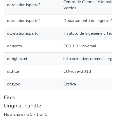
Centro de Ciencias Atmosféri
dc.relation.ispartof
Verdes
dc.relation.ispartof
Departamento de Ingeniería C
dc.relation.ispartof
Instituto de Ingeniería y Tecn
dc.rights
CC0 1.0 Universal
dc.rights.uri
http://creativecommons.org/p
dc.title
CO-rose-2018
dc.type
Gráfica
Files
Original bundle
Now showing
1 - 1 of 1