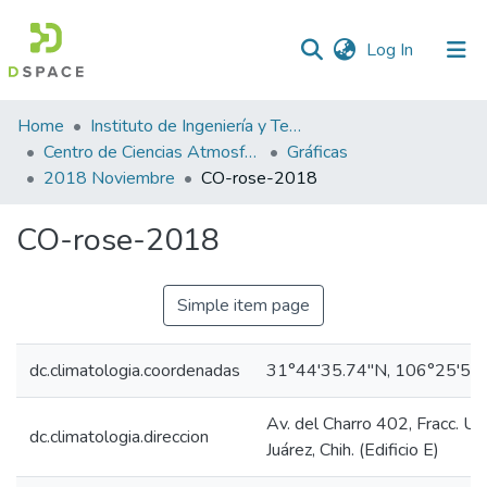
(current)
Log In
Statistics
Home
Instituto de Ingeniería y Tecnología
Centro de Ciencias Atmosféricas y Tecnologías Verdes
Gráficas
2018 Noviembre
CO-rose-2018
CO-rose-2018
Simple item page
dc.climatologia.coordenadas
31°44'35.74"N, 106°25'53
Av. del Charro 402, Fracc. U
dc.climatologia.direccion
Juárez, Chih. (Edificio E)