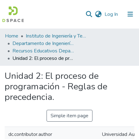
(current)
Log In
Statistics
Home
Instituto de Ingeniería y Tecnología
Departamento de Ingeniería Eléctrica y Computación
Recursos Educativos Departamento de Ingeniería Eléctrica y Computación
Unidad 2: El proceso de programación - Reglas de precedencia.
Unidad 2: El proceso de
programación - Reglas de
precedencia.
Simple item page
dc.contributor.author
Universidad Autó