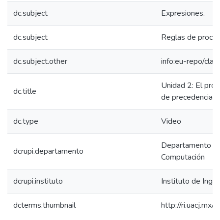
dc.subject
Expresiones.
dc.subject
Reglas de proced
dc.subject.other
info:eu-repo/class
Unidad 2: El pro
dc.title
de precedencia.
dc.type
Video
Departamento de 
dcrupi.departamento
Computación
dcrupi.instituto
Instituto de Ingen
dcterms.thumbnail
http://ri.uacj.mx/