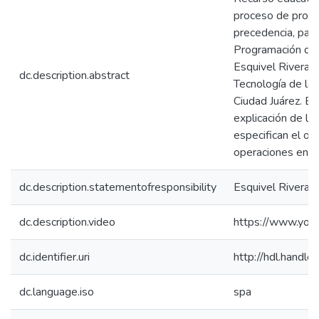
proceso de progr
precedencia, par
Programación de 
Esquivel Rivera de
dc.description.abstract
Tecnología de la
Ciudad Juárez. En
explicación de la
especifican el or
operaciones en s
dc.description.statementofresponsibility
Esquivel Rivera,
dc.description.video
https://www.yo
dc.identifier.uri
http://hdl.hand
dc.language.iso
spa