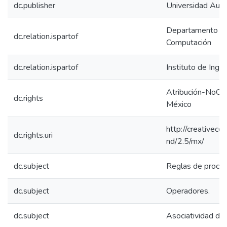
dc.publisher
Universidad Aut
Departamento de 
dc.relation.ispartof
Computación
dc.relation.ispartof
Instituto de Ingen
Atribución-NoCom
dc.rights
México
http://creativec
dc.rights.uri
nd/2.5/mx/
dc.subject
Reglas de proced
dc.subject
Operadores.
dc.subject
Asociatividad de