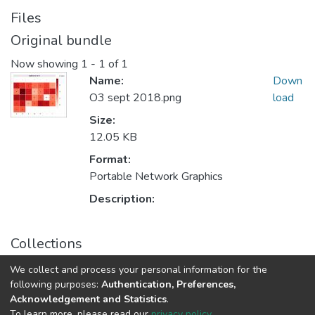
Files
Original bundle
Now showing
1 - 1 of 1
Name:
Down
O3 sept 2018.png
load
Size:
12.05 KB
Format:
Portable Network Graphics
Description:
Collections
2018 Septiembre
We collect and process your personal information for the
following purposes:
Authentication, Preferences,
Acknowledgement and Statistics
.
Av. Plutarco Elías Calles #1210 Fovissste Chamizal Ciudad Juárez,
To learn more, please read our
privacy policy
.