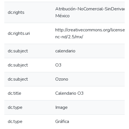
Atribución-NoComercial-SinDerivada
dc.rights
México
http://creativecommons.org/licenses
dc.rights.uri
nc-nd/2.5/mx/
dc.subject
calendario
dc.subject
O3
dc.subject
Ozono
dc.title
Calendario O3
dc.type
Image
dc.type
Gráfica