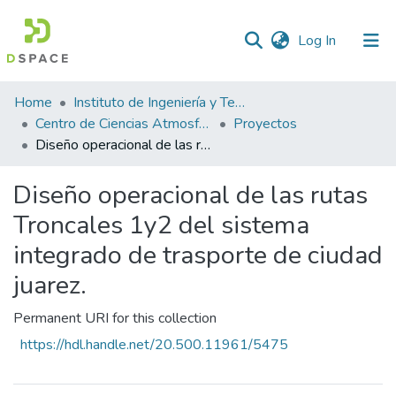
(current)
Log In
Statistics
Home
Instituto de Ingeniería y Tecnología
Centro de Ciencias Atmosféricas y Tecnologías Verdes
Proyectos
Diseño operacional de las rutas Troncales 1y2 del sistema integrado de trasporte de ciudad juarez.
Diseño operacional de las rutas
Troncales 1y2 del sistema
integrado de trasporte de ciudad
juarez.
Permanent URI for this collection
https://hdl.handle.net/20.500.11961/5475