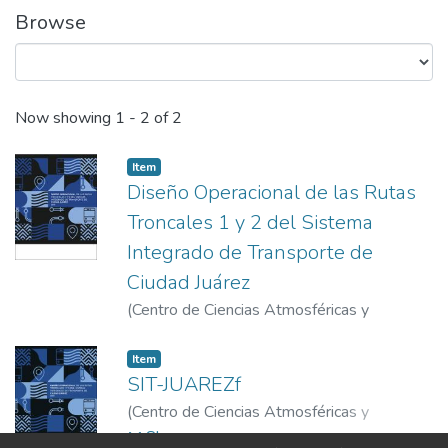
Browse
Recent Submissions
Now showing
1 - 2 of 2
Item
Diseño Operacional de las Rutas
Troncales 1 y 2 del Sistema
Integrado de Transporte de
Ciudad Juárez
(
Centro de Ciencias Atmosféricas y
Tecnologías Verdes
,
2019
)
Item
SIT-JUAREZf
(
Centro de Ciencias Atmosféricas y
Tecnologías Verdes
,
2019-12-13
)
Centro
Show more