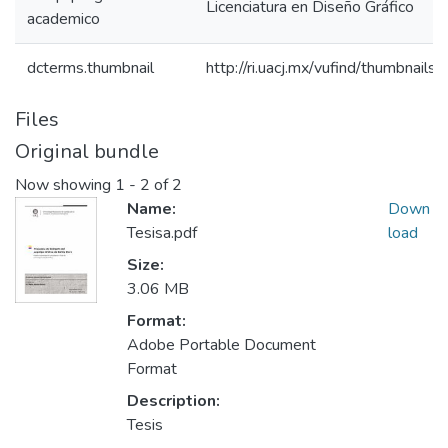
Licenciatura en Diseño Gráfico
academico
dcterms.thumbnail
http://ri.uacj.mx/vufind/thumbnails/
Files
Original bundle
Now showing
1 - 2 of 2
Name:
Down
Tesisa.pdf
load
Size:
3.06 MB
Format:
Adobe Portable Document
Format
Description:
Tesis