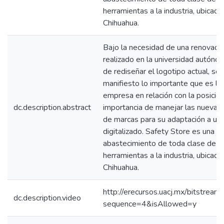
herramientas a la industria, ubicad
Chihuahua.
Bajo la necesidad de una renovada 
realizado en la universidad autóno
de rediseñar el logotipo actual, se
manifiesto lo importante que es la 
empresa en relación con la posició
dc.description.abstract
importancia de manejar las nuevas
de marcas para su adaptación a un 
digitalizado. Safety Store es una pr
abastecimiento de toda clase de in
herramientas a la industria, ubicad
Chihuahua.
http://erecursos.uacj.mx/bitstre
dc.description.video
sequence=4&isAllowed=y