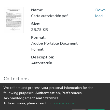
Name:
Down
Carta autorización.pdf
load
Size:
38.79 KB
Format:
Adobe Portable Document
Format
Description:
Autorización
Collections
Trabajos Recepcionales Licenciatura en Diseño Gráfico
We collect and process your personal information for the
following purposes:
Authentication, Preferences,
Acknowledgement and Statistics
.
Av. Plutarco Elías Calles #1210 Fovissste Chamizal Ciudad Juárez,
To learn more, please read our
privacy policy
.
Chih., Méx. C.P. 32310 Tel.+52(656)688 2100 al 09