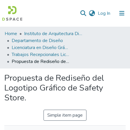
(current)
Log In
Statistics
Home
Instituto de Arquitectura Diseño y Arte
Departamento de Diseño
Licenciatura en Diseño Gráfico
Trabajos Recepcionales Licenciatura en Diseño Gráfico
Propuesta de Rediseño del Logotipo Gráfico de Safety Store.
Propuesta de Rediseño del
Logotipo Gráfico de Safety
Store.
Simple item page