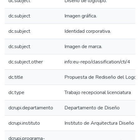
dc.subject
Diseño de logotipo.
dc.subject
Imagen gráfica.
dc.subject
Identidad corporativa.
dc.subject
Imagen de marca.
dc.subject.other
info:eu-repo/classification/cti/4
dc.title
Propuesta de Rediseño del Logotip
dc.type
Trabajo recepcional licenciatura
dcrupi.departamento
Departamento de Diseño
dcrupi.instituto
Instituto de Arquitectura Diseño y
dcrupi.programa-