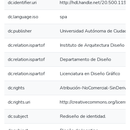
dc.identifier.uri
http://hdl.handle.net/20.500.11
dc.language.iso
spa
dc.publisher
Universidad Autónoma de Ciudad J
dc.relation.ispartof
Instituto de Arquitectura Diseño y
dc.relation.ispartof
Departamento de Diseño
dc.relation.ispartof
Licenciatura en Diseño Gráfico
dc.rights
Atribución-NoComercial-SinDeriva
dc.rights.uri
http://creativecommons.org/licens
dc.subject
Rediseño de identidad.