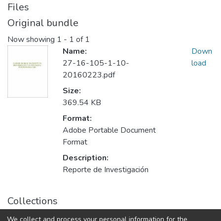
Files
Original bundle
Now showing
1 - 1 of 1
Name:
Down
27-16-105-1-10-
load
20160223.pdf
Size:
369.54 KB
Format:
Adobe Portable Document
Format
Description:
Reporte de Investigación
Collections
ICSA Reporte Técnico de Investigación
We collect and process your personal information for the