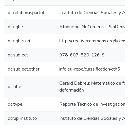
dc.relation.ispartof
Instituto de Ciencias Sociales y Ad
dc.rights
Atribución-NoComercial-SinDeriva
dc.rights.uri
http://creativecommons.org/licens
dc.subject
978-607-520-126-9
dc.subject.other
info:eu-repo/classification/cti/5
Gerard Debreu: Matemático de for
dc.title
deformación.
dc.type
Reporte Técnico de Investigación
dcrupi.instituto
Instituto de Ciencias Sociales y Ad