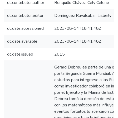
dc.contributor.author
Ronquillo Chávez, Cely Celene
dc.contributor.editor
Domínguez Ruvalcaba , Lisbeily
dc.date.accessioned
2023-08-14T18:41:48Z
dc.date.available
2023-08-14T18:41:48Z
dc.date.issued
2015
Gerard Debreu es parte de una ge
por la Segunda Guerra Mundial. Al 
estudios para integrarse a las Fue
como investigador colaboró en inst
por el Ejército y la Marina de Est
Debreu tomó la decisión de estudia
con los matemáticos más influyent
eventos fortuitos lo acercaron co
prestigiosos y bajo la influencia d