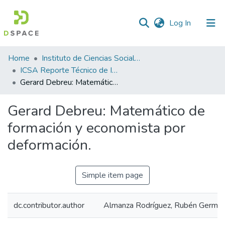
(current)
Log In
Statistics
Home
Instituto de Ciencias Sociales y Administración
ICSA Reporte Técnico de Investigación
Gerard Debreu: Matemático de formación y economista por deformación.
Gerard Debreu: Matemático de
formación y economista por
deformación.
Simple item page
dc.contributor.author
Almanza Rodríguez, Rubén Germá