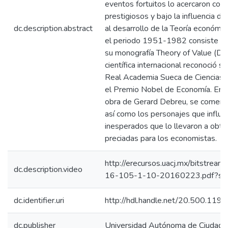
eventos fortuitos lo acercaron co
prestigiosos y bajo la influencia d
dc.description.abstract
al desarrollo de la Teoría económic
el periodo 1951-1982 consiste en 
su monografía Theory of Value (De
científica internacional reconoció su
Real Academia Sueca de Ciencias, 
el Premio Nobel de Economía. En es
obra de Gerard Debreu, se comenta
así como los personajes que influy
inesperados que lo llevaron a obt
preciadas para los economistas.
http://erecursos.uacj.mx/bitstre
dc.description.video
16-105-1-10-20160223.pdf?se
dc.identifier.uri
http://hdl.handle.net/20.500.11
dc.publisher
Universidad Autónoma de Ciudad J