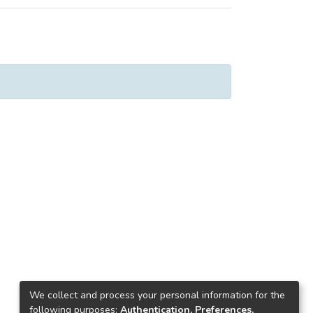
We collect and process your personal information for the
following purposes:
Authentication, Preferences,