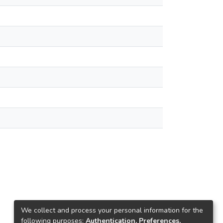
We collect and process your personal information for the
following purposes:
Authentication, Preferences,