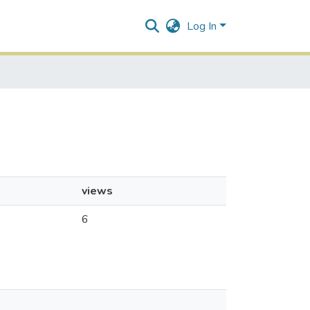
Log In
views
6