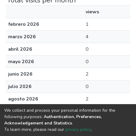
Total visits per month
views
febrero 2026
1
marzo 2026
4
abril 2026
0
mayo 2026
0
junio 2026
2
julio 2026
0
agosto 2026
2
We collect and process your personal information for the
following purposes:
Authentication, Preferences,
Acknowledgement and Statistics
.
Av. Plutarco Elías Calles #1210 Fovissste Chamizal Ciudad Juárez,
To learn more, please read our
privacy policy
.
Chih., Méx. C.P. 32310 Tel.+52(656)688 2100 al 09