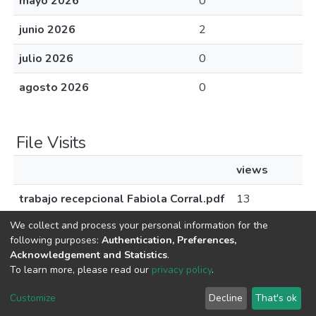
mayo 2026
0
junio 2026
2
julio 2026
0
agosto 2026
0
File Visits
views
trabajo recepcional Fabiola Corral.pdf
13
We collect and process your personal information for the
following purposes:
Authentication, Preferences,
Acknowledgement and Statistics
.
Av. Plutarco Elías Calles #1210 Fovissste Chamizal Ciudad Juárez,
To learn more, please read our
privacy policy
.
Chih., Méx. C.P. 32310 Tel.+52(656)688 2100 al 09
Customize
Decline
That's ok
Cookie settings
UACJ
DSpace software
copyright © 2002-2026
LYRASIS