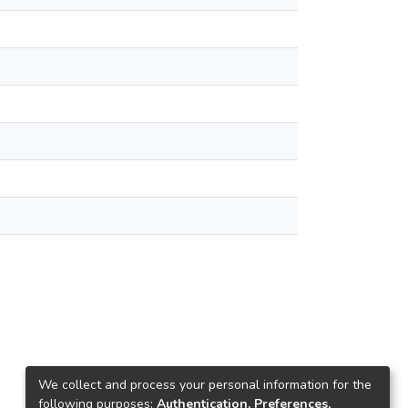
We collect and process your personal information for the
following purposes:
Authentication, Preferences,