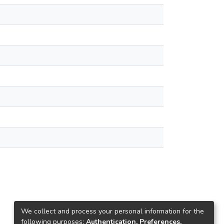
We collect and process your personal information for the
following purposes:
Authentication, Preferences,