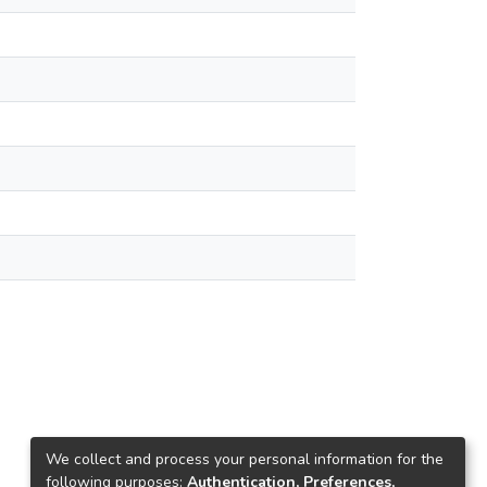
We collect and process your personal information for the
following purposes:
Authentication, Preferences,